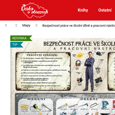
K
Přejít
na
o
Knihy
Ostatní
obsah
Zpět
Zpět
š
do
do
í
Domů
Mapy
Bezpečnost práce ve školní dílně a pracovní nást
obchodu
obchodu
k
NOVINKA
TIP