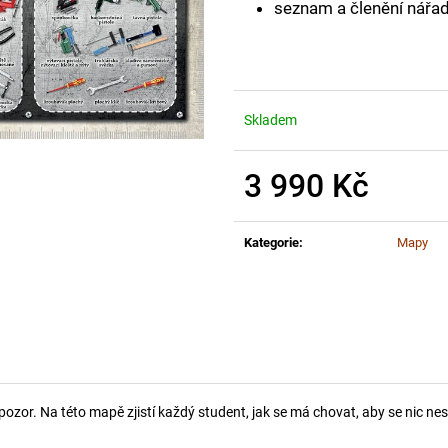
seznam a členění nářad
Skladem
3 990 Kč
Měrná
cena:
Kategorie
:
Mapy
ý pozor. Na této mapě zjistí každý student, jak se má chovat, aby se nic n