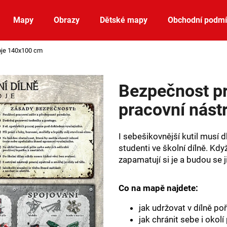
Mapy
Obrazy
Dětské mapy
Obchodní podm
roje 140x100 cm
Co potřebujete najít?
Bezpečnost pr
HLEDAT
pracovní nás
I sebešikovnější kutil musí 
Doporučujeme
studenti ve školní dílně. Kd
zapamatují si je a budou se ji
Co na mapě najdete:
jak udržovat v dílně po
jak chránit sebe i okolí