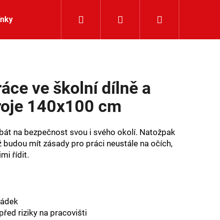
Hledat
Přihlášení
Nákupní
ínky
Kontakty
košík
áce ve školní dílně a
troje 140x100 cm
dbát na bezpečnost svou i svého okolí. Natožpak
yž budou mít zásady pro práci neustále na očích,
mi řídit.
řádek
 před riziky na pracovišti