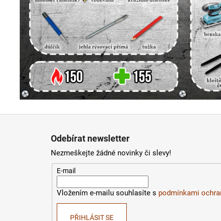
Z
á
Odebírat newsletter
p
Nezmeškejte žádné novinky či slevy!
a
t
E-mail
í
Vložením e-mailu souhlasíte s
podmínkami ochran
PŘIHLÁSIT SE