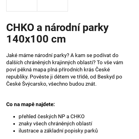
a
j
í
CHKO a národní parky
t
140x100 cm
?
Jaké máme národní parky? A kam se podívat do
dalších chráněných krajinných oblastí? To vše vám
poví pěkná mapa plná přírodních krás České
HLEDAT
republiky. Pověste ji dětem ve třídě, od Beskyd po
České Švýcarsko, všechno budou znát.
D
Co na mapě najdete:
o
p
přehled českých NP a CHKO
o
znaky všech chráněných oblastí
r
ilustrace a základní popisky parků
u