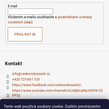
a
t
E-mail
í
Vložením e-mailu souhlasíte s
podmínkami ochrany
osobních údajů
PŘIHLÁSIT SE
Kontakt
info
@
ceskovobrazech.cz
+420 725 861 720
https://www.facebook.com/ceskovobrazech/
https://www.youtube.com/channel/UCzWjSvzjWyAQlYI8-2O
B92g
Tento web používá soubory cookie. Dalším procházením