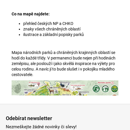
Co na mapě najdete:
přehled českých NP a CHKO
znaky všech chráněných oblastí
ilustrace a základní popisky parků
Mapa národních parků a chráněných krajinných oblastí se
hodí do každé třídy. V permanenci bude nejen při hodinách
zeměpisu, ale poslouží i jako skvělá inspirace na výlety pro
celou rodinu. A navíc jí to bude slušet i v pokojíku mladého
cestovatele.
Z
á
Odebírat newsletter
p
Nezmeškejte žádné novinky či slevy!