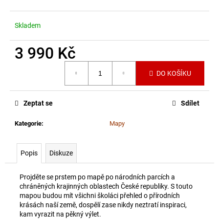
č
u
j
Skladem
e
m
3 990 Kč
e
Měrná
DO KOŠÍKU
cena:
Zeptat se
Sdílet
Kategorie
:
Mapy
Popis
Diskuze
Projděte se prstem po mapě po národních parcích a
chráněných krajinných oblastech České republiky. S touto
mapou budou mít všichni školáci přehled o přírodních
krásách naší země, dospělí zase nikdy neztratí inspiraci,
kam vyrazit na pěkný výlet.