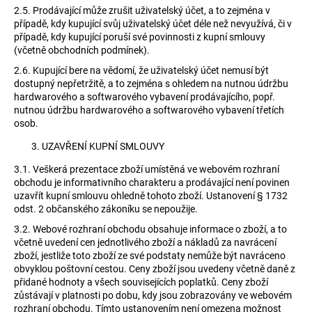
2.5.
Prodávající může zrušit uživatelský účet, a to zejména v
případě, kdy kupující svůj uživatelský účet déle než nevyužívá, či v
případě, kdy kupující poruší své povinnosti z kupní smlouvy
(včetně obchodních podmínek).
2.6.
Kupující bere na vědomí, že uživatelský účet nemusí být
dostupný nepřetržitě, a to zejména s ohledem na nutnou údržbu
hardwarového a softwarového vybavení prodávajícího, popř.
nutnou údržbu hardwarového a softwarového vybavení třetích
osob.
UZAVŘENÍ KUPNÍ SMLOUVY
3.1.
Veškerá prezentace zboží umístěná ve webovém rozhraní
obchodu je informativního charakteru a prodávající není povinen
uzavřít kupní smlouvu ohledně tohoto zboží. Ustanovení § 1732
odst. 2 občanského zákoníku se nepoužije.
3.2.
Webové rozhraní obchodu obsahuje informace o zboží, a to
včetně uvedení cen jednotlivého zboží a nákladů za navrácení
zboží, jestliže toto zboží ze své podstaty nemůže být navráceno
obvyklou poštovní cestou. Ceny zboží jsou uvedeny včetně daně z
přidané hodnoty a všech souvisejících poplatků. Ceny zboží
zůstávají v platnosti po dobu, kdy jsou zobrazovány ve webovém
rozhraní obchodu. Tímto ustanovením není omezena možnost