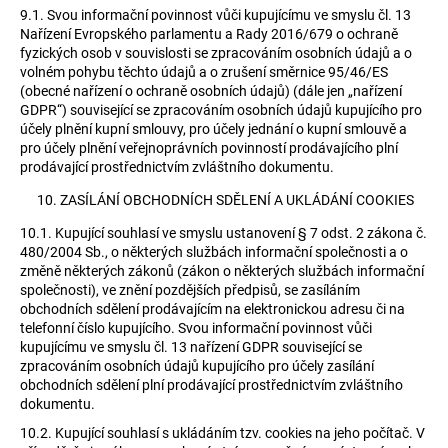
9.1.
Svou informační povinnost vůči kupujícímu ve smyslu čl. 13
Nařízení Evropského parlamentu a Rady 2016/679 o ochraně
fyzických osob v souvislosti se zpracováním osobních údajů a o
volném pohybu těchto údajů a o zrušení směrnice 95/46/ES
(obecné nařízení o ochraně osobních údajů) (dále jen „nařízení
GDPR“) související se zpracováním osobních údajů kupujícího pro
účely plnění kupní smlouvy, pro účely jednání o kupní smlouvě a
pro účely plnění veřejnoprávních povinností prodávajícího plní
prodávající prostřednictvím zvláštního dokumentu.
ZASÍLÁNÍ OBCHODNÍCH SDĚLENÍ A UKLÁDÁNÍ COOKIES
10.1.
Kupující souhlasí ve smyslu ustanovení § 7 odst. 2 zákona č.
480/2004 Sb., o některých službách informační společnosti a o
změně některých zákonů (zákon o některých službách informační
společnosti), ve znění pozdějších předpisů, se zasíláním
obchodních sdělení prodávajícím na elektronickou adresu či na
telefonní číslo kupujícího. Svou informační povinnost vůči
kupujícímu ve smyslu čl. 13 nařízení GDPR související se
zpracováním osobních údajů kupujícího pro účely zasílání
obchodních sdělení plní prodávající prostřednictvím zvláštního
dokumentu.
10.2.
Kupující souhlasí s ukládáním tzv. cookies na jeho počítač. V