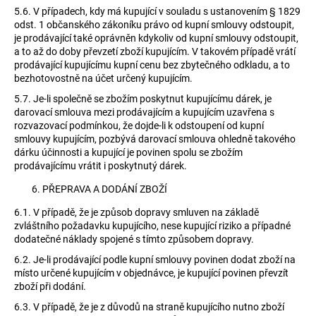
5.6.
V případech, kdy má kupující v souladu s ustanovením § 1829
odst. 1 občanského zákoníku právo od kupní smlouvy odstoupit,
je prodávající také oprávněn kdykoliv od kupní smlouvy odstoupit,
a to až do doby převzetí zboží kupujícím. V takovém případě vrátí
prodávající kupujícímu kupní cenu bez zbytečného odkladu, a to
bezhotovostně na účet určený kupujícím.
5.7.
Je-li společně se zbožím poskytnut kupujícímu dárek, je
darovací smlouva mezi prodávajícím a kupujícím uzavřena s
rozvazovací podmínkou, že dojde-li k odstoupení od kupní
smlouvy kupujícím, pozbývá darovací smlouva ohledně takového
dárku účinnosti a kupující je povinen spolu se zbožím
prodávajícímu vrátit i poskytnutý dárek.
PŘEPRAVA A DODÁNÍ ZBOŽÍ
6.1.
V případě, že je způsob dopravy smluven na základě
zvláštního požadavku kupujícího, nese kupující riziko a případné
dodatečné náklady spojené s tímto způsobem dopravy.
6.2.
Je-li prodávající podle kupní smlouvy povinen dodat zboží na
místo určené kupujícím v objednávce, je kupující povinen převzít
zboží při dodání.
6.3.
V případě, že je z důvodů na straně kupujícího nutno zboží