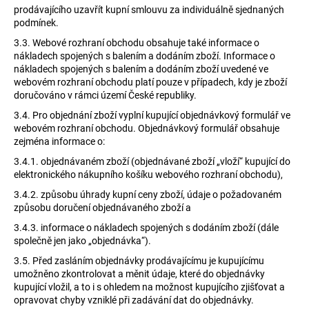
prodávajícího uzavřít kupní smlouvu za individuálně sjednaných
podmínek.
3.3.
Webové rozhraní obchodu obsahuje také informace o
nákladech spojených s balením a dodáním zboží. Informace o
nákladech spojených s balením a dodáním zboží uvedené ve
webovém rozhraní obchodu platí pouze v případech, kdy je zboží
doručováno v rámci území České republiky.
3.4.
Pro objednání zboží vyplní kupující objednávkový formulář ve
webovém rozhraní obchodu. Objednávkový formulář obsahuje
zejména informace o:
3.4.1.
objednávaném zboží (objednávané zboží „vloží“ kupující do
elektronického nákupního košíku webového rozhraní obchodu),
3.4.2.
způsobu úhrady kupní ceny zboží, údaje o požadovaném
způsobu doručení objednávaného zboží a
3.4.3.
informace o nákladech spojených s dodáním zboží (dále
společně jen jako „objednávka“).
3.5.
Před zasláním objednávky prodávajícímu je kupujícímu
umožněno zkontrolovat a měnit údaje, které do objednávky
kupující vložil, a to i s ohledem na možnost kupujícího zjišťovat a
opravovat chyby vzniklé při zadávání dat do objednávky.