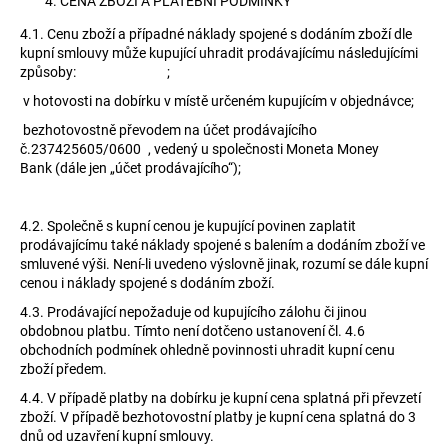
CENA ZBOŽÍ A PLATEBNÍ PODMÍNKY
4.1.
Cenu zboží a případné náklady spojené s dodáním zboží dle
kupní smlouvy může kupující uhradit prodávajícímu následujícími
způsoby:
;
v hotovosti na dobírku v místě určeném kupujícím v objednávce;
bezhotovostně převodem na účet prodávajícího
č.237425605/0600 , vedený u společnosti Moneta Money
Bank (dále jen „účet prodávajícího“);
4.2.
Společně s kupní cenou je kupující povinen zaplatit
prodávajícímu také náklady spojené s balením a dodáním zboží ve
smluvené výši. Není-li uvedeno výslovně jinak, rozumí se dále kupní
cenou i náklady spojené s dodáním zboží.
4.3.
Prodávající nepožaduje od kupujícího zálohu či jinou
obdobnou platbu. Tímto není dotčeno ustanovení čl. 4.6
obchodních podmínek ohledně povinnosti uhradit kupní cenu
zboží předem.
4.4. V případě platby na dobírku je kupní cena splatná při převzetí
zboží. V případě bezhotovostní platby je kupní cena splatná do 3
dnů od uzavření kupní smlouvy.