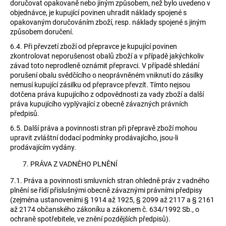
doručovat opakovaně nebo jiným způsobem, než bylo uvedeno v
objednávce, je kupující povinen uhradit náklady spojené s
opakovaným doručováním zboží, resp. náklady spojené s jiným
způsobem doručení.
6.4.
Při převzetí zboží od přepravce je kupující povinen
zkontrolovat neporušenost obalů zboží a v případě jakýchkoliv
závad toto neprodleně oznámit přepravci. V případě shledání
porušení obalu svědčícího o neoprávněném vniknutí do zásilky
nemusí kupující zásilku od přepravce převzít. Tímto nejsou
dotčena práva kupujícího z odpovědnosti za vady zboží a další
práva kupujícího vyplývající z obecně závazných právních
předpisů.
6.5.
Další práva a povinnosti stran při přepravě zboží mohou
upravit zvláštní dodací podmínky prodávajícího, jsou-li
prodávajícím vydány.
PRÁVA Z VADNÉHO PLNĚNÍ
7.1.
Práva a povinnosti smluvních stran ohledně práv z vadného
plnění se řídí příslušnými obecně závaznými právními předpisy
(zejména ustanoveními § 1914 až 1925, § 2099 až 2117 a § 2161
až 2174 občanského zákoníku a zákonem č. 634/1992 Sb., o
ochraně spotřebitele, ve znění pozdějších předpisů).