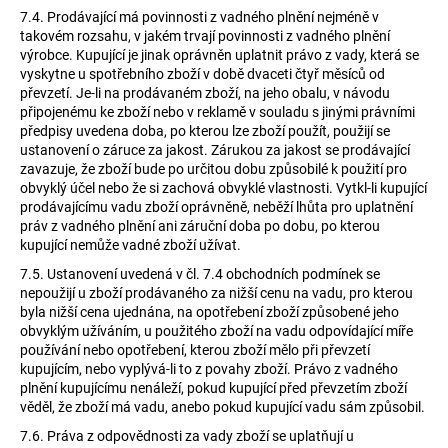
7.4.
Prodávající má povinnosti z vadného plnění nejméně v
takovém rozsahu, v jakém trvají povinnosti z vadného plnění
výrobce. Kupující je jinak oprávněn uplatnit právo z vady, která se
vyskytne u spotřebního zboží v době dvaceti čtyř měsíců od
převzetí. Je-li na prodávaném zboží, na jeho obalu, v návodu
připojenému ke zboží nebo v reklamě v souladu s jinými právními
předpisy uvedena doba, po kterou lze zboží použít, použijí se
ustanovení o záruce za jakost. Zárukou za jakost se prodávající
zavazuje, že zboží bude po určitou dobu způsobilé k použití pro
obvyklý účel nebo že si zachová obvyklé vlastnosti. Vytkl-li kupující
prodávajícímu vadu zboží oprávněně, neběží lhůta pro uplatnění
práv z vadného plnění ani záruční doba po dobu, po kterou
kupující nemůže vadné zboží užívat.
7.5.
Ustanovení uvedená v čl. 7.4 obchodních podmínek se
nepoužijí u zboží prodávaného za nižší cenu na vadu, pro kterou
byla nižší cena ujednána, na opotřebení zboží způsobené jeho
obvyklým užíváním, u použitého zboží na vadu odpovídající míře
používání nebo opotřebení, kterou zboží mělo při převzetí
kupujícím, nebo vyplývá-li to z povahy zboží. Právo z vadného
plnění kupujícímu nenáleží, pokud kupující před převzetím zboží
věděl, že zboží má vadu, anebo pokud kupující vadu sám způsobil.
7.6.
Práva z odpovědnosti za vady zboží se uplatňují u