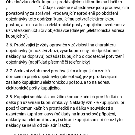
Objednávku odešle kupující prodávajícímu kliknutím na tlačítko
„ “. Údaje uvedené v objednávce jsou prodávajícím
považovány za správné. Prodávající neprodleně po obdržení
objednávky toto obdržení kupujícímu potvrdí elektronickou
poštou, a to na adresu elektronické pošty kupujícího uvedenou v
uživatelském účtu či v objednávce (dále jen „elektronická adresa
kupujícího“).
3.6.
Prodávající je vždy oprávněn v závislosti na charakteru
objednávky (množství zboží, výše kupní ceny, předpokládané
náklady na dopravu) požádat kupujícího o dodatečné potvrzení
objednávky (například písemně či telefonicky).
3.7.
Smluvní vztah mezi prodávajícím a kupujícím vzniká
doručením přijetí objednávky (akceptací), jež je prodávajícím
zasláno kupujícímu elektronickou poštou, a to na adresu
elektronické pošty kupujícího.
3.8.
Kupující souhlasí s použitím komunikačních prostředků na
dálku při uzavírání kupní smlouvy. Náklady vzniklé kupujícímu při
použití komunikačních prostředků na dálku v souvislosti s
uzavřením kupní smlouvy (náklady na internetové připojení,
náklady na telefonní hovory) si hradí kupující sám, přičemž tyto
náklady se neliší od základní sazby.