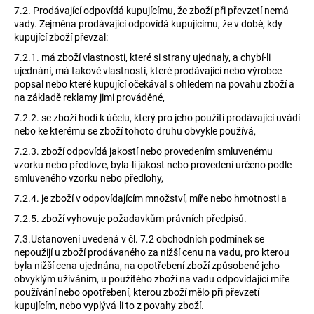
7.2.
Prodávající odpovídá kupujícímu, že zboží při převzetí nemá
vady. Zejména prodávající odpovídá kupujícímu, že v době, kdy
kupující zboží převzal:
7.2.1.
má zboží vlastnosti, které si strany ujednaly, a chybí-li
ujednání, má takové vlastnosti, které prodávající nebo výrobce
popsal nebo které kupující očekával s ohledem na povahu zboží a
na základě reklamy jimi prováděné,
7.2.2.
se zboží hodí k účelu, který pro jeho použití prodávající uvádí
nebo ke kterému se zboží tohoto druhu obvykle používá,
7.2.3.
zboží odpovídá jakostí nebo provedením smluvenému
vzorku nebo předloze, byla-li jakost nebo provedení určeno podle
smluveného vzorku nebo předlohy,
7.2.4.
je zboží v odpovídajícím množství, míře nebo hmotnosti a
7.2.5.
zboží vyhovuje požadavkům právních předpisů.
7.3.Ustanovení uvedená v čl. 7.2 obchodních podmínek se
nepoužijí u zboží prodávaného za nižší cenu na vadu, pro kterou
byla nižší cena ujednána, na opotřebení zboží způsobené jeho
obvyklým užíváním, u použitého zboží na vadu odpovídající míře
používání nebo opotřebení, kterou zboží mělo při převzetí
kupujícím, nebo vyplývá-li to z povahy zboží.