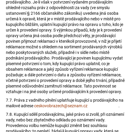
prodávajícího. Je-li však v potvrzení vydaném prodávajícím
ohledně rozsahu práv z odpovědnosti za vady (ve smyslu
ustanovení § 2166 občanského zákoníku) uvedena jiná osoba
určená k opravě, která je v místě prodávajícího nebo v místě pro
kupujícího bližším, uplatní kupující právo na opravu u toho, kdo je
určen k provedení opravy. S výjimkou případů, kdy je k provedení
opravy určena jiná osoba podle předchozí věty, je prodávající
povinen přijmout reklamaci v kterékoli provozovně, v níž je přijetí
reklamace možné s ohledem na sortiment prodávaných výrobků
nebo poskytovaných služeb, případně i v sídle nebo místě
podnikání prodávajícího. Prodávající je povinen kupujícímu vydat
písemné potvrzení o tom, kdy kupující právo uplatnil, co je
obsahem reklamace a jaký způsob vyřízení reklamace kupující
požaduje; a dále potvrzení o datu a způsobu vyřízení reklamace,
včetně potvrzení o provedení opravy a době jejího trvání, případně
písemné odůvodnění zamítnutí reklamace. Tato povinnost se
vztahuje i na jiné osoby určené prodávajícím k provedení opravy.
7.7. Práva z vadného plnění uplatňuje kupující u prodávajícího na
mailové adrese
ceskovobrazech@seznam.cz
.
7.8.
Kupující sdělí prodávajícímu, jaké právo si zvolil, při oznámení
vady, nebo bez zbytečného odkladu po oznámení vady.
Provedenou volbu nemůže kupující změnit bez souhlasu
prodávajícího; to neplatí, žádal-li kupující opravu vady, která se