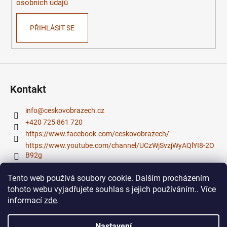
osobních údajů
PŘIHLÁSIT SE
Kontakt
info
@
ceskovobrazech.cz
+420 725 861 720
https://www.facebook.com/ceskovobrazech/
https://www.youtube.com/channel/UCzWjSvzjWyAQlYI8-2O
B92g
Tento web používá soubory cookie. Dalším procházením
Přijímáme online platby
tohoto webu vyjadřujete souhlas s jejich používáním.. Více
informací
zde
.
Nastavení