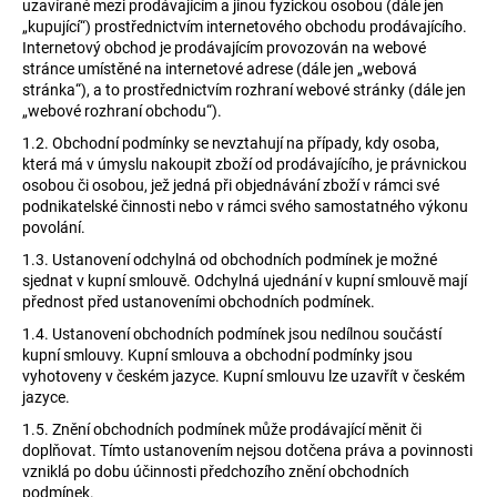
uzavírané mezi prodávajícím a jinou fyzickou osobou (dále jen
a
„kupující“) prostřednictvím internetového obchodu prodávajícího.
Internetový obchod je prodávajícím provozován na webové
j
stránce umístěné na internetové adrese (dále jen „webová
í
stránka“), a to prostřednictvím rozhraní webové stránky (dále jen
t
„webové rozhraní obchodu“).
?
1.2.
Obchodní podmínky se nevztahují na případy, kdy osoba,
která má v úmyslu nakoupit zboží od prodávajícího, je právnickou
osobou či osobou, jež jedná při objednávání zboží v rámci své
podnikatelské činnosti nebo v rámci svého samostatného výkonu
povolání.
HLEDAT
1.3.
Ustanovení odchylná od obchodních podmínek je možné
sjednat v kupní smlouvě. Odchylná ujednání v kupní smlouvě mají
přednost před ustanoveními obchodních podmínek.
1.4.
Ustanovení obchodních podmínek jsou nedílnou součástí
D
kupní smlouvy. Kupní smlouva a obchodní podmínky jsou
o
vyhotoveny v českém jazyce. Kupní smlouvu lze uzavřít v českém
jazyce.
p
o
1.5.
Znění obchodních podmínek může prodávající měnit či
r
doplňovat. Tímto ustanovením nejsou dotčena práva a povinnosti
vzniklá po dobu účinnosti předchozího znění obchodních
u
podmínek.