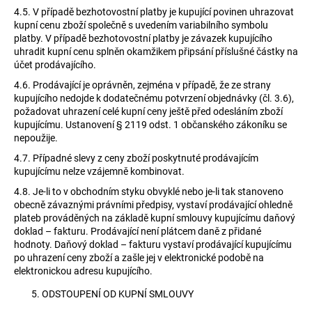
4.5.
V případě bezhotovostní platby je kupující povinen uhrazovat
kupní cenu zboží společně s uvedením variabilního symbolu
platby. V případě bezhotovostní platby je závazek kupujícího
uhradit kupní cenu splněn okamžikem připsání příslušné částky na
účet prodávajícího.
4.6.
Prodávající je oprávněn, zejména v případě, že ze strany
kupujícího nedojde k dodatečnému potvrzení objednávky (čl. 3.6),
požadovat uhrazení celé kupní ceny ještě před odesláním zboží
kupujícímu. Ustanovení § 2119 odst. 1 občanského zákoníku se
nepoužije.
4.7.
Případné slevy z ceny zboží poskytnuté prodávajícím
kupujícímu nelze vzájemně kombinovat.
4.8.
Je-li to v obchodním styku obvyklé nebo je-li tak stanoveno
obecně závaznými právními předpisy, vystaví prodávající ohledně
plateb prováděných na základě kupní smlouvy kupujícímu daňový
doklad – fakturu. Prodávající není plátcem daně z přidané
hodnoty. Daňový doklad – fakturu vystaví prodávající kupujícímu
po uhrazení ceny zboží a zašle jej v elektronické podobě na
elektronickou adresu kupujícího.
ODSTOUPENÍ OD KUPNÍ SMLOUVY