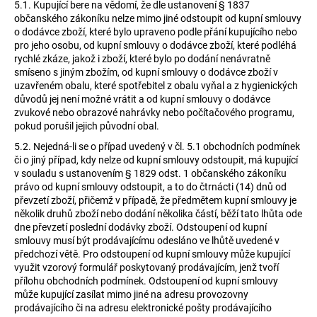
5.1.
Kupující bere na vědomí, že dle ustanovení § 1837
občanského zákoníku nelze mimo jiné odstoupit od kupní smlouvy
o dodávce zboží, které bylo upraveno podle přání kupujícího nebo
pro jeho osobu, od kupní smlouvy o dodávce zboží, které podléhá
rychlé zkáze, jakož i zboží, které bylo po dodání nenávratně
smíseno s jiným zbožím, od kupní smlouvy o dodávce zboží v
uzavřeném obalu, které spotřebitel z obalu vyňal a z hygienických
důvodů jej není možné vrátit a od kupní smlouvy o dodávce
zvukové nebo obrazové nahrávky nebo počítačového programu,
pokud porušil jejich původní obal.
5.2.
Nejedná-li se o případ uvedený v čl. 5.1 obchodních podmínek
či o jiný případ, kdy nelze od kupní smlouvy odstoupit, má kupující
v souladu s ustanovením § 1829 odst. 1 občanského zákoníku
právo od kupní smlouvy odstoupit, a to do čtrnácti (14) dnů od
převzetí zboží, přičemž v případě, že předmětem kupní smlouvy je
několik druhů zboží nebo dodání několika částí, běží tato lhůta ode
dne převzetí poslední dodávky zboží. Odstoupení od kupní
smlouvy musí být prodávajícímu odesláno ve lhůtě uvedené v
předchozí větě. Pro odstoupení od kupní smlouvy může kupující
využit vzorový formulář poskytovaný prodávajícím, jenž tvoří
přílohu obchodních podmínek. Odstoupení od kupní smlouvy
může kupující zasílat mimo jiné na adresu provozovny
prodávajícího či na adresu elektronické pošty prodávajícího