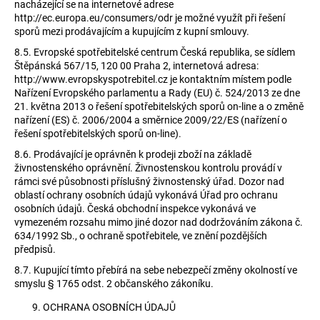
nacházející se na internetové adrese
http://ec.europa.eu/consumers/odr je možné využít při řešení
sporů mezi prodávajícím a kupujícím z kupní smlouvy.
8.5.
Evropské spotřebitelské centrum Česká republika, se sídlem
Štěpánská 567/15, 120 00 Praha 2, internetová adresa:
http://www.evropskyspotrebitel.cz je kontaktním místem podle
Nařízení Evropského parlamentu a Rady (EU) č. 524/2013 ze dne
21. května 2013 o řešení spotřebitelských sporů on-line a o změně
nařízení (ES) č. 2006/2004 a směrnice 2009/22/ES (nařízení o
řešení spotřebitelských sporů on-line).
8.6.
Prodávající je oprávněn k prodeji zboží na základě
živnostenského oprávnění. Živnostenskou kontrolu provádí v
rámci své působnosti příslušný živnostenský úřad. Dozor nad
oblastí ochrany osobních údajů vykonává Úřad pro ochranu
osobních údajů. Česká obchodní inspekce vykonává ve
vymezeném rozsahu mimo jiné dozor nad dodržováním zákona č.
634/1992 Sb., o ochraně spotřebitele, ve znění pozdějších
předpisů.
8.7.
Kupující tímto přebírá na sebe nebezpečí změny okolností ve
smyslu § 1765 odst. 2 občanského zákoníku.
OCHRANA OSOBNÍCH ÚDAJŮ