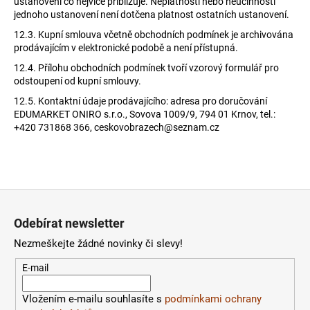
ustanovení co nejvíce přibližuje. Neplatností nebo neúčinností
jednoho ustanovení není dotčena platnost ostatních ustanovení.
12.3.
Kupní smlouva včetně obchodních podmínek je archivována
prodávajícím v elektronické podobě a není přístupná.
12.4.
Přílohu obchodních podmínek tvoří vzorový formulář pro
odstoupení od kupní smlouvy.
12.5.
Kontaktní údaje prodávajícího: adresa pro doručování
EDUMARKET ONIRO s.r.o., Sovova 1009/9, 794 01 Krnov, tel.:
+420 731868 366, ceskovobrazech@seznam.cz
Z
á
Odebírat newsletter
p
Nezmeškejte žádné novinky či slevy!
a
t
E-mail
í
Vložením e-mailu souhlasíte s
podmínkami ochrany