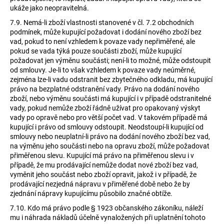
ukáže jako neopravitelná.
7.9.
Nemá-li zboží vlastnosti stanovené v čl. 7.2 obchodních
podmínek, může kupující požadovat i dodání nového zboží bez
vad, pokud to není vzhledem k povaze vady nepřiměřené, ale
pokud se vada týká pouze součásti zboží, může kupující
požadovat jen výměnu součásti; není-li to možné, může odstoupit
od smlouvy. Je-li to však vzhledem k povaze vady neúměrné,
zejména lze-li vadu odstranit bez zbytečného odkladu, má kupující
právo na bezplatné odstranění vady. Právo na dodání nového
zboží, nebo výměnu součásti má kupující i v případě odstranitelné
vady, pokud nemůže zboží řádně užívat pro opakovaný výskyt
vady po opravě nebo pro větší počet vad. V takovém případě má
kupující i právo od smlouvy odstoupit. Neodstoupí-li kupující od
smlouvy nebo neuplatní-li právo na dodání nového zboží bez vad,
na výměnu jeho součásti nebo na opravu zboží, může požadovat
přiměřenou slevu. Kupující má právo na přiměřenou slevu i v
případě, že mu prodávající nemůže dodat nové zboží bez vad,
vyměnit jeho součást nebo zboží opravit, jakož i v případě, že
prodávající nezjedná nápravu v přiměřené době nebo že by
zjednání nápravy kupujícímu působilo značné obtíže.
7.10.
Kdo má právo podle § 1923 občanského zákoníku, náleží
mu i náhrada nákladů účelně vynaložených při uplatnění tohoto