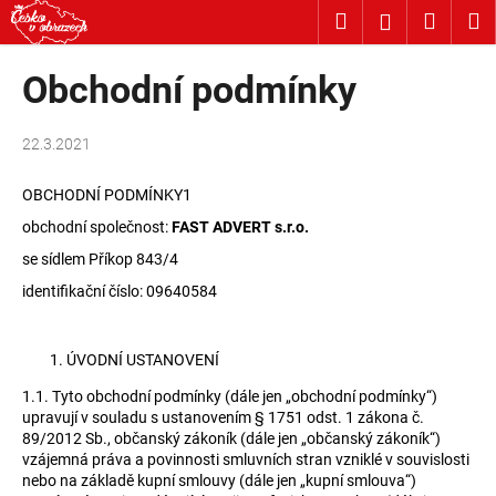
K
Přejít
Hledat
Nákup
M
Přihlášení
na
o
obsah
Zpět
Zpět
košík
š
Obchodní podmínky
í
C
k
22.3.2021
o
p
OBCHODNÍ PODMÍNKY1
o
obchodní společnost:
FAST ADVERT s.r.o.
t
se sídlem
Příkop 843/4
ř
e
identifikační číslo:
09640584
b
u
ÚVODNÍ USTANOVENÍ
j
1.1.
Tyto obchodní podmínky (dále jen „obchodní podmínky“)
e
upravují v souladu s ustanovením § 1751 odst. 1 zákona č.
t
89/2012 Sb., občanský zákoník (dále jen „občanský zákoník“)
vzájemná práva a povinnosti smluvních stran vzniklé v souvislosti
e
nebo na základě kupní smlouvy (dále jen „kupní smlouva“)
n