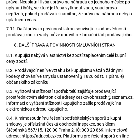
práva. Neuplatní-li však právo na náhradu do jednoho měsíce po
uplynutí lhůty, ve které je třeba vytknout vadu, soud právo
nepřizná, pokud prodávající namítne, že právo na náhradu nebylo
uplatněno včas.
7.11.
Další práva a povinnosti stran související s odpovědností
prodávajícího za vady může upravit reklamační řád prodávajícího.
DALŠÍ PRÁVA A POVINNOSTI SMLUVNÍCH STRAN
8.1.
Kupující nabývá vlastnictví ke zboží zaplacením celé kupní
ceny zboží.
8.2.
Prodávající není ve vztahu ke kupujícímu vázán žádnými
kodexy chování ve smyslu ustanovení § 1826 odst. 1 písm. e)
občanského zákoníku.
8.3.
Vyřizování stížností spotřebitelů zajišťuje prodávající
prostřednictvím elektronické adresy ceskovobrazech@seznam.cz.
Informaci o vyřízení stížnosti kupujícího zašle prodávající na
elektronickou adresu kupujícího.
8.4.
K mimosoudnímu řešení spotřebitelských sporů z kupní
smlouvy je příslušná Česká obchodní inspekce, se sídlem
Štěpánská 567/15, 120 00 Praha 2, IČ: 000 20 869, internetová
adresa: https://adr.coi.cz/cs. Platformu pro řešení sporů on-line