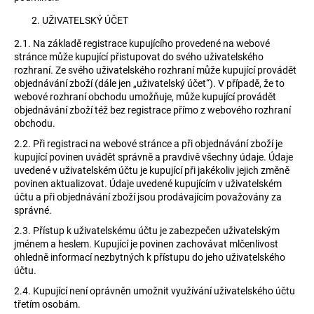
č
u
UŽIVATELSKÝ ÚČET
j
2.1.
Na základě registrace kupujícího provedené na webové
e
stránce může kupující přistupovat do svého uživatelského
m
rozhraní. Ze svého uživatelského rozhraní může kupující provádět
e
objednávání zboží (dále jen „uživatelský účet“). V případě, že to
webové rozhraní obchodu umožňuje, může kupující provádět
objednávání zboží též bez registrace přímo z webového rozhraní
obchodu.
2.2.
Při registraci na webové stránce a při objednávání zboží je
kupující povinen uvádět správně a pravdivě všechny údaje. Údaje
uvedené v uživatelském účtu je kupující při jakékoliv jejich změně
povinen aktualizovat. Údaje uvedené kupujícím v uživatelském
účtu a při objednávání zboží jsou prodávajícím považovány za
správné.
2.3.
Přístup k uživatelskému účtu je zabezpečen uživatelským
jménem a heslem. Kupující je povinen zachovávat mlčenlivost
ohledně informací nezbytných k přístupu do jeho uživatelského
účtu.
2.4.
Kupující není oprávněn umožnit využívání uživatelského účtu
třetím osobám.