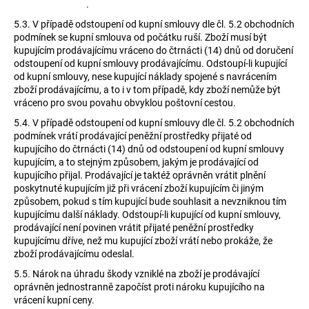
.
5.3.
V případě odstoupení od kupní smlouvy dle čl. 5.2 obchodních
podmínek se kupní smlouva od počátku ruší. Zboží musí být
kupujícím prodávajícímu vráceno do čtrnácti (14) dnů od doručení
odstoupení od kupní smlouvy prodávajícímu. Odstoupí-li kupující
od kupní smlouvy, nese kupující náklady spojené s navrácením
zboží prodávajícímu, a to i v tom případě, kdy zboží nemůže být
vráceno pro svou povahu obvyklou poštovní cestou.
5.4.
V případě odstoupení od kupní smlouvy dle čl. 5.2 obchodních
podmínek vrátí prodávající peněžní prostředky přijaté od
kupujícího do čtrnácti (14) dnů od odstoupení od kupní smlouvy
kupujícím, a to stejným způsobem, jakým je prodávající od
kupujícího přijal. Prodávající je taktéž oprávněn vrátit plnění
poskytnuté kupujícím již při vrácení zboží kupujícím či jiným
způsobem, pokud s tím kupující bude souhlasit a nevzniknou tím
kupujícímu další náklady. Odstoupí-li kupující od kupní smlouvy,
prodávající není povinen vrátit přijaté peněžní prostředky
kupujícímu dříve, než mu kupující zboží vrátí nebo prokáže, že
zboží prodávajícímu odeslal.
5.5.
Nárok na úhradu škody vzniklé na zboží je prodávající
oprávněn jednostranně započíst proti nároku kupujícího na
vrácení kupní ceny.