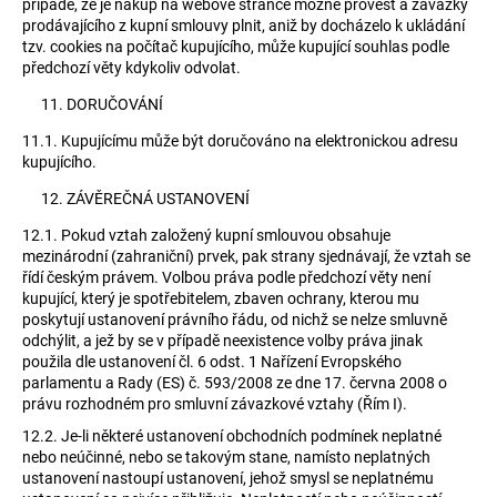
případě, že je nákup na webové stránce možné provést a závazky
prodávajícího z kupní smlouvy plnit, aniž by docházelo k ukládání
tzv. cookies na počítač kupujícího, může kupující souhlas podle
předchozí věty kdykoliv odvolat.
DORUČOVÁNÍ
11.1.
Kupujícímu může být doručováno na elektronickou adresu
kupujícího.
ZÁVĚREČNÁ USTANOVENÍ
12.1.
Pokud vztah založený kupní smlouvou obsahuje
mezinárodní (zahraniční) prvek, pak strany sjednávají, že vztah se
řídí českým právem. Volbou práva podle předchozí věty není
kupující, který je spotřebitelem, zbaven ochrany, kterou mu
poskytují ustanovení právního řádu, od nichž se nelze smluvně
odchýlit, a jež by se v případě neexistence volby práva jinak
použila dle ustanovení čl. 6 odst. 1 Nařízení Evropského
parlamentu a Rady (ES) č. 593/2008 ze dne 17. června 2008 o
právu rozhodném pro smluvní závazkové vztahy (Řím I).
12.2.
Je-li některé ustanovení obchodních podmínek neplatné
nebo neúčinné, nebo se takovým stane, namísto neplatných
ustanovení nastoupí ustanovení, jehož smysl se neplatnému